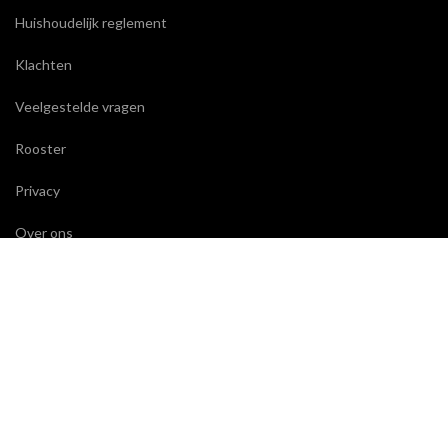
Huishoudelijk reglement
Klachten
Veelgestelde vragen
Rooster
Privacy
Over ons
CONTACT
Wackers Academie
Eerste Helmersstraat 271
1054 DZ Amsterdam
T:
020 664 29 02
E:
secretariaat@wackersacademie.nl