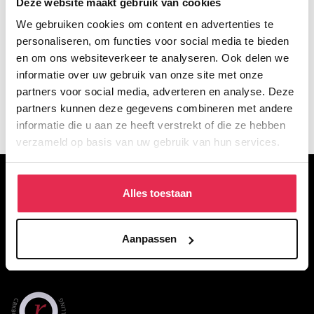
Deze website maakt gebruik van cookies
We gebruiken cookies om content en advertenties te
personaliseren, om functies voor social media te bieden
en om ons websiteverkeer te analyseren. Ook delen we
informatie over uw gebruik van onze site met onze
partners voor social media, adverteren en analyse. Deze
partners kunnen deze gegevens combineren met andere
informatie die u aan ze heeft verstrekt of die ze hebben
verzameld op basis van uw gebruik van hun services.
OVER DE WACKERS
Alles toestaan
De Wackers Academie is een particulier opleidingsinstituut voor
figuratief tekenen, schilderen en beeldhouwen. Met voltijd- en
Aanpassen
deeltijdopleidingen en een breed aanbod aan korte opleidingen in
het weekend of de avond.