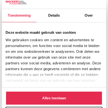
en van de Oude
schets naar
Meesters
olieverf met
Toestemming
Details
Over
(NL/EN)
Koen Vermeule
€
480,00
€
480,00
Deze website maakt gebruik van cookies
We gebruiken cookies om content en advertenties te
personaliseren, om functies voor social media te bieden
en om ons websiteverkeer te analyseren. Ook delen we
informatie over uw gebruik van onze site met onze
partners voor social media, adverteren en analyse. Deze
partners kunnen deze gegevens combineren met andere
informatie die u aan ze heeft verstrekt of die ze hebben
verzameld op basis van uw gebruik van hun services.
Schilderen als
Spontaneous
Alles toestaan
de
figurative
moderne/oude
composition