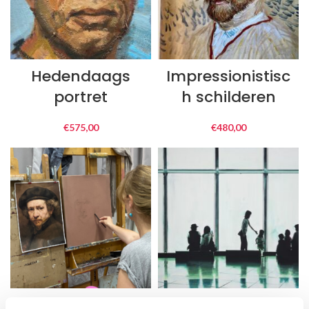
Hedendaags
Impressionistisc
portret
h schilderen
€
575,00
€
480,00
Olieverftechniek
Op locatie: van