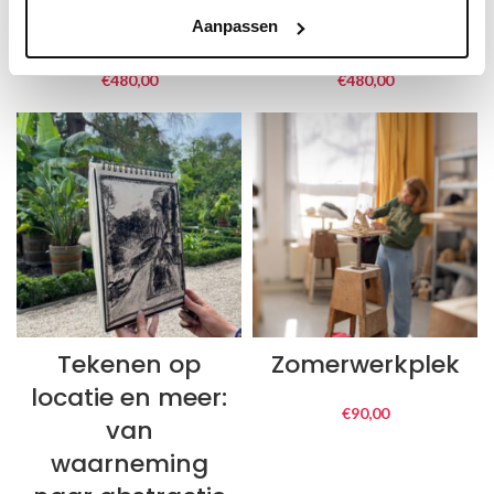
meesters
(EN)
Aanpassen
€
480,00
€
480,00
Tekenen op
Zomerwerkplek
locatie en meer:
€
90,00
van
waarneming