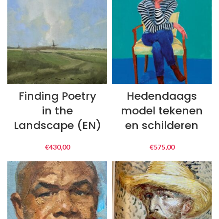
Finding Poetry
Hedendaags
in the
model tekenen
Landscape (EN)
en schilderen
€
430,00
€
575,00