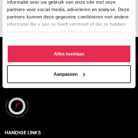
informatie over uw gebruik van onze site met onze
partners voor social media, adverteren en analyse. Deze
partners kunnen deze gegevens combineren met andere
informatie die u aan ze heeft verstrekt of die ze hebben
verzameld op basis van uw gebruik van hun services.
OVER DE WACKERS
Alles toestaan
De Wackers Academie is een particulier opleidingsinstituut voor
figuratief tekenen, schilderen en beeldhouwen. Met voltijd- en
Aanpassen
deeltijdopleidingen en een breed aanbod aan korte opleidingen in
het weekend of de avond.
HANDIGE LINKS