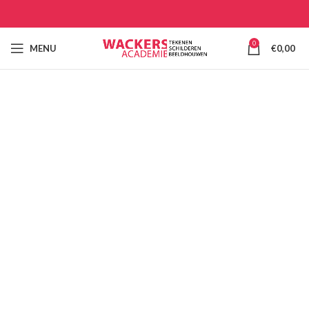
0
MENU
€
0,00