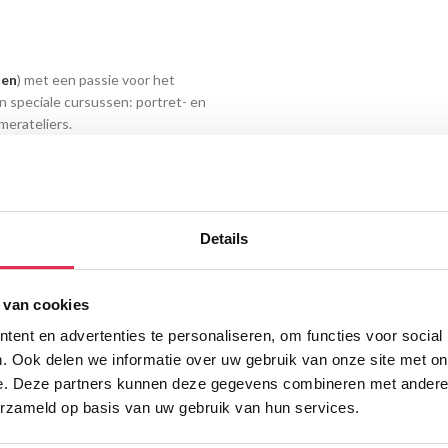
ten
) met een passie voor het
n speciale cursussen: portret- en
merateliers.
Details
 van cookies
ent en advertenties te personaliseren, om functies voor social
Technische kennis en
. Ook delen we informatie over uw gebruik van onze site met on
e. Deze partners kunnen deze gegevens combineren met andere i
oor de Vak- of Basisopleiding.
Tekenen, schilderen en beeldhou
erzameld op basis van uw gebruik van hun services.
ervoor dat je op jouw niveau
ambachtelijke vaardigheden. Dit 
rsoonlijke, betrokken en veilige
eigen stijl. Figuratie en composit