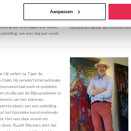
nten en docenten elkaar
of portret, vormen de rode draad
Leren kijken, schilderen en beel
Aanpassen
vruchtbare voedingsbodem voor 
e maken is ervoor gekozen
studiemateriaal. Hierdoor zijn 
leiding van drie dagen per week.
resultaten vanuit die context be
sopleiding, van een dag per week.
s
. Hij verliet na 7 jaar de
 Italië. Hij verwierf internationale
 monumentaal werk en publieke
gen studie aan de Rijksacademie te
kennis van het tekenen,
erste plaats van een opleiding
at het klassieke kunstonderwijs
e. Het was daar vooral om
e doen. Ruudt Wackers wist dat