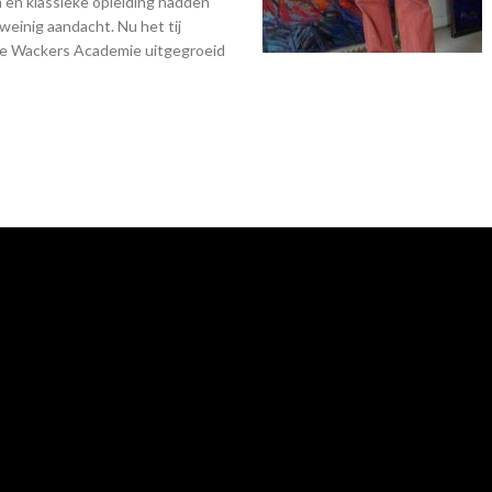
 en klassieke opleiding hadden
einig aandacht. Nu het tij
s de Wackers Academie uitgegroeid