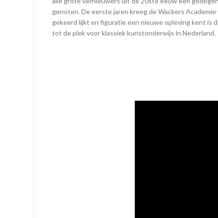
alle grote vernieuwers uit de 20ste eeuw een gedegen
genoten. De eerste jaren kreeg de Wackers Academie w
gekeerd lijkt en figuratie een nieuwe opleving kent i
tot de plek voor klassiek kunstonderwijs in Nederland.