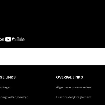
GE LINKS
OVERIGE LINKS
eidingen
Algemene voorwaarden
ding voltijd/deeltijd
Huishoudelijk reglement