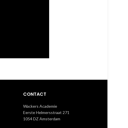
CONTACT
Wackers Academie
Eerste Helmersstraat 271
1054 DZ Amsterdam