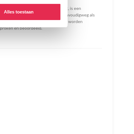
 binnen de Academie.
dhouwen naar wat het oog waarneemt, is een
Alles toestaan
kunstonderwijs. Een model dient eenvoudigweg als
werkstukken concreet bespreekbaar en worden
sproken en beoordeeld.