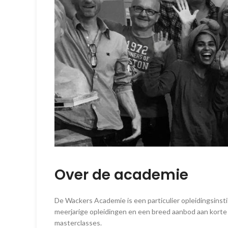
Over de academie
De Wackers Academie is een particulier opleidingsinsti
meerjarige opleidingen en een breed aanbod aan korte
masterclasses.