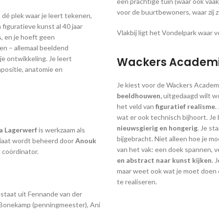
een prachtige tuin (waar ook vaak
voor de buurtbewoners, waar zij ze
é plek waar je leert tekenen,
figuratieve kunst al 40 jaar
Vlakbij ligt het Vondelpark waar v
s, en je hoeft geen
en – allemaal beeldend
je ontwikkeling. Je leert
Wackers Academi
mpositie, anatomie en
Je kiest voor de Wackers Academi
beeldhouwen,
uitgedaagd wilt w
het veld van
figuratief realisme
.
wat er ook technisch bijhoort. Je 
nieuwsgierig en hongerig
. Je st
a Lagerwerf
is werkzaam als
bijgebracht. Niet alleen hoe je m
iaat wordt beheerd door
Anouk
van het vak: een doek spannen, v
 coördinator.
en abstract naar kunst kijken
. 
maar weet ook wat je moet doen 
te realiseren.
staat uit Fennande van der
er Bonekamp (penningmeester), Ani