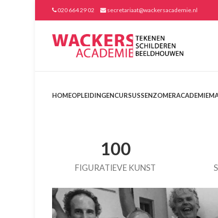
020 664 29 02
secretariaat@wackersacademie.nl
HOME
OPLEIDINGEN
CURSUSSEN
ZOMERACADEMIE
MA
100
FIGURATIEVE KUNST