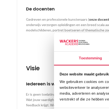
De docenten
Gedreven en professionele kunstenaars (
onze docen
onderwijs verzorgen opleidingen en een breed scala aa
modelschilderen, portret boetseren of thematische zo
Toestemming
Visie
Deze website maakt gebruik
We gebruiken cookies om cont
Iedereen is welkom
websiteverkeer te analyseren
media, adverteren en analys
Er is geen toelatingsexamen op de Wackers Academie v
verstrekt of die ze hebben v
Wat jouw vaardigheden ook zijn, onze docenten zorgen 
feedback krijgt. We vinden het belangrijk dat er een pe