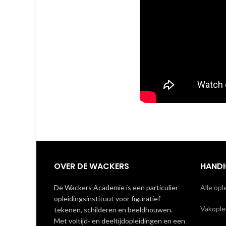
OVER DE WACKERS
HANDI
De Wackers Academie is een particulier
Alle opl
opleidingsinstituut voor figuratief
Vakoplei
tekenen, schilderen en beeldhouwen.
Met voltijd- en deeltijdopleidingen en een