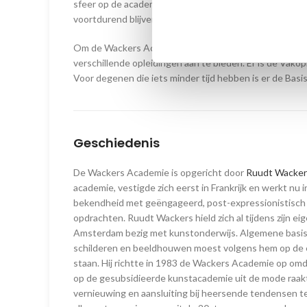
sfeer op de academie is. Een thuissfeer, waarin stude
voortdurend blijven inspireren en motiveren.
Om de Wackers Academie voor iedereen toegankelijk t
verschillende opleidingen aan te bieden. Er is de Vakop
Voor degenen die iets minder tijd hebben is er de Basi
Geschiedenis
De Wackers Academie is opgericht door
Ruudt Wacker
academie, vestigde zich eerst in Frankrijk en werkt nu in
bekendheid met geëngageerd, post-expressionistisch
opdrachten. Ruudt Wackers hield zich al tijdens zijn ei
Amsterdam bezig met kunstonderwijs. Algemene basis
schilderen en beeldhouwen moest volgens hem op de e
staan. Hij richtte in 1983 de Wackers Academie op omd
op de gesubsidieerde kunstacademie uit de mode raakt
vernieuwing en aansluiting bij heersende tendensen t