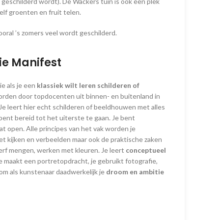
 geschilderd wordt). De Wackers tuin is ook een plek
lf groenten en fruit telen.
ooral ’s zomers veel wordt geschilderd.
e Manifest
e als je een
klassiek wilt leren schilderen of
orden door topdocenten uit binnen- en buitenland in
 Je leert hier echt schilderen of beeldhouwen met alles
bent bereid tot het uiterste te gaan. Je bent
aat open. Alle principes van het vak worden je
oet kijken en verbeelden maar ook de praktische zaken
erf mengen, werken met kleuren. Je leert
conceptueel
Je maakt een portretopdracht, je gebruikt fotografie,
om als kunstenaar daadwerkelijk je
droom en ambitie