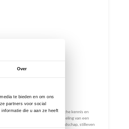
Over
 media te bieden en om ons
 ambacht
ze partners voor social
nformatie die u aan ze heeft
wen met de beheersing van technische kennis en
vormt de beste basis voor de ontwikkeling van een
ie door studies naar levend model, landschap, stilleven