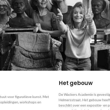
Het gebouw
De Wackers Academie is gevestig
tuut voor figuratieve kunst. Met
Helmersstraat. Het gebouw heeft 
 opleidingen, workshops en
beschikt over een expositie- en pr