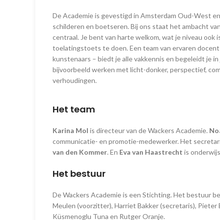
De Academie is gevestigd in Amsterdam Oud-West en d
schilderen en boetseren. Bij ons staat het ambacht van 
centraal. Je bent van harte welkom, wat je niveau ook i
toelatingstoets te doen. Een team van ervaren docent
kunstenaars – biedt je alle vakkennis en begeleidt je in 
bijvoorbeeld werken met licht-donker, perspectief, co
verhoudingen.
Het team
Karina Mol
is directeur van de Wackers Academie.
No
communicatie- en promotie-medewerker. Het secretar
van den Kommer
. En
Eva van Haastrecht
is onderwijs
Het bestuur
De Wackers Academie is een Stichting. Het bestuur be
Meulen (voorzitter), Harriet Bakker (secretaris), Piet
Küsmenoglu Tuna en Rutger Oranje.