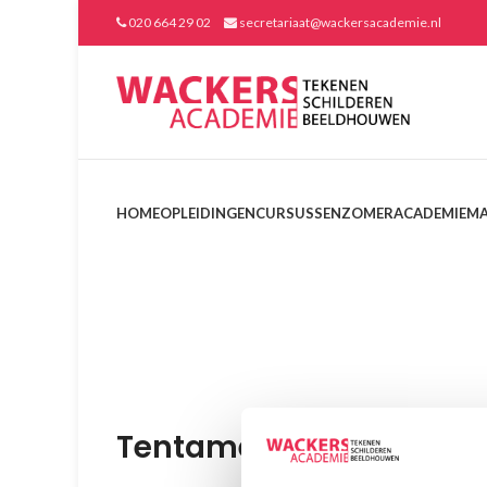
020 664 29 02
secretariaat@wackersacademie.nl
HOME
OPLEIDINGEN
CURSUSSEN
ZOMERACADEMIE
MA
Tentamenreglement Va