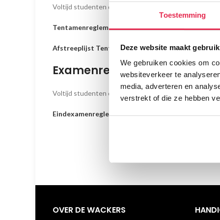
Voltijd studenten doen in het derde jaar tentamen, dee
Toestemming
Tentamenreglement Vakopleiding 2025
Deze website maakt gebruik
Afstreeplijst Tentamen 2025
We gebruiken cookies om cont
Examenreglement
websiteverkeer te analyseren
media, adverteren en analys
Voltijd studenten doen in het vierde jaar eindexamen, 
verstrekt of die ze hebben v
Eindexamenreglement Vakopleiding 2025
OVER DE WACKERS
HANDI