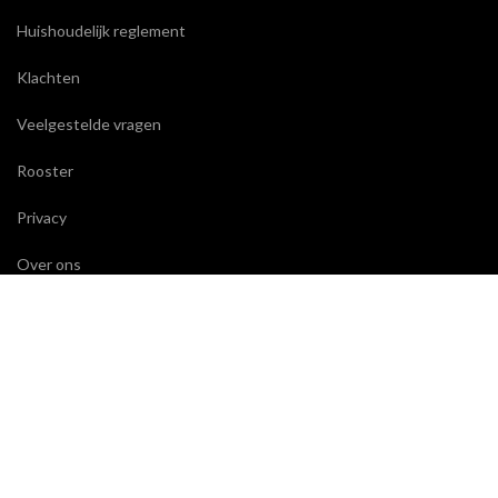
Huishoudelijk reglement
Klachten
Veelgestelde vragen
Rooster
Privacy
Over ons
CONTACT
Wackers Academie
Eerste Helmersstraat 271
1054 DZ Amsterdam
T:
020 664 29 02
E:
secretariaat@wackersacademie.nl