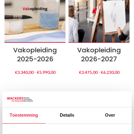
Vakopleiding
Vakopleiding
2025-2026
2026-2027
€
3.340,00
-
€
5.990,00
Prijsklasse:
€
3.475,00
-
€
6.230,00
Prijskla
€3.340,00
€3.475
tot
tot
€5.990,00
€6.230
Toestemming
Details
Over