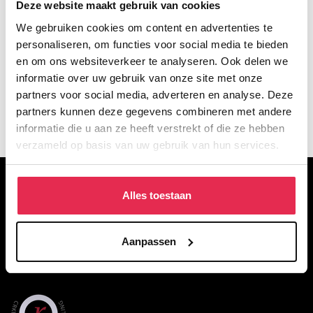
Deze website maakt gebruik van cookies
We gebruiken cookies om content en advertenties te
personaliseren, om functies voor social media te bieden
en om ons websiteverkeer te analyseren. Ook delen we
informatie over uw gebruik van onze site met onze
partners voor social media, adverteren en analyse. Deze
partners kunnen deze gegevens combineren met andere
informatie die u aan ze heeft verstrekt of die ze hebben
verzameld op basis van uw gebruik van hun services.
OVER DE WACKERS
Alles toestaan
De Wackers Academie is een particulier opleidingsinstituut voor
figuratief tekenen, schilderen en beeldhouwen. Met voltijd- en
Aanpassen
deeltijdopleidingen en een breed aanbod aan korte opleidingen in
het weekend of de avond.