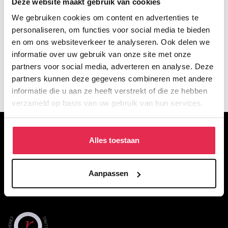
Deze website maakt gebruik van cookies
We gebruiken cookies om content en advertenties te
personaliseren, om functies voor social media te bieden
en om ons websiteverkeer te analyseren. Ook delen we
informatie over uw gebruik van onze site met onze
partners voor social media, adverteren en analyse. Deze
partners kunnen deze gegevens combineren met andere
informatie die u aan ze heeft verstrekt of die ze hebben
verzameld op basis van uw gebruik van hun services.
OVER DE WACKERS
Alles toestaan
De Wackers Academie is een particulier opleidingsinstituut voor
figuratief tekenen, schilderen en beeldhouwen. Met voltijd- en
Aanpassen
deeltijdopleidingen en een breed aanbod aan korte opleidingen in
het weekend of de avond.