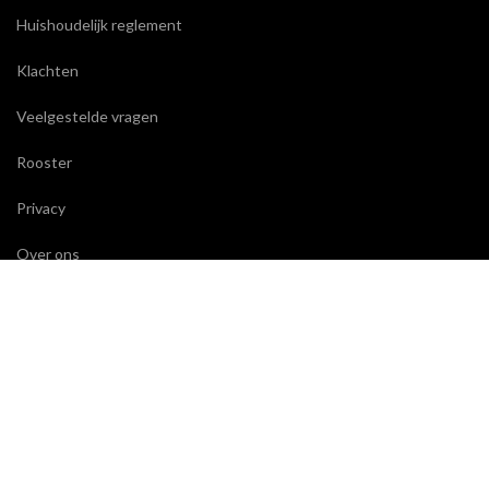
Huishoudelijk reglement
Klachten
Veelgestelde vragen
Rooster
Privacy
Over ons
CONTACT
Wackers Academie
Eerste Helmersstraat 271
1054 DZ Amsterdam
T:
020 664 29 02
E:
secretariaat@wackersacademie.nl