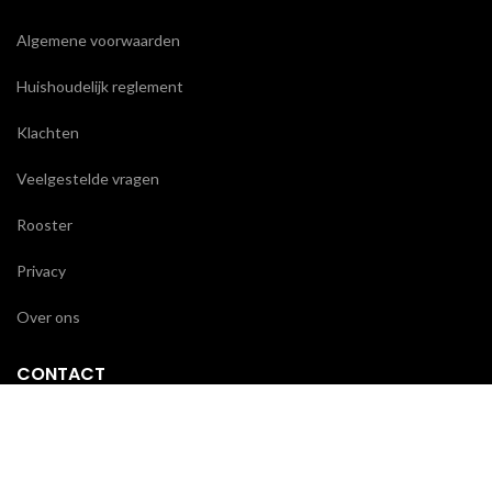
Algemene voorwaarden
Huishoudelijk reglement
Klachten
Veelgestelde vragen
Rooster
Privacy
Over ons
CONTACT
Wackers Academie
Eerste Helmersstraat 271
1054 DZ Amsterdam