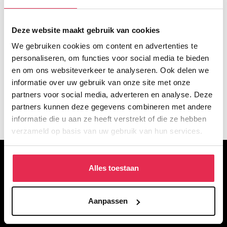
Deze website maakt gebruik van cookies
We gebruiken cookies om content en advertenties te
personaliseren, om functies voor social media te bieden
en om ons websiteverkeer te analyseren. Ook delen we
informatie over uw gebruik van onze site met onze
partners voor social media, adverteren en analyse. Deze
partners kunnen deze gegevens combineren met andere
informatie die u aan ze heeft verstrekt of die ze hebben
verzameld op basis van uw gebruik van hun services.
OVER DE WACKERS
Alles toestaan
De Wackers Academie is een particulier opleidingsinstituut voor
figuratief tekenen, schilderen en beeldhouwen. Met voltijd- en
Aanpassen
deeltijdopleidingen en een breed aanbod aan korte opleidingen in
het weekend of de avond.