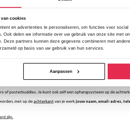
en
worden uitgenodigd om te exposeren. We hopen op een mooie, divers
 van cookies
 en te kopen.
ent en advertenties te personaliseren, om functies voor social
e leveren. Deze kunstwerken worden tentoongesteld in onze expositier
. Ook delen we informatie over uw gebruik van onze site met on
e. Deze partners kunnen deze gegevens combineren met andere i
nduidelijk welk kunstwerk van wie is!
erzameld op basis van uw gebruik van hun services.
t.
Aanpassen
i
, bij het rode krat op de eerste verdieping of bij ons op kantoor. Nieuw 
 3D-werk ongeveer 30 cm hoogte.
rs of posterbuddies. Je kunt ook zelf een ophangsysteem op de achterk
 worden, met op de
achterkant
van je werk
jouw naam, email-adres, t
d zijn.