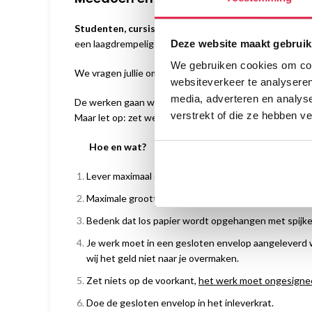
Studenten, cursisten, Wackers Jongeren én docent
Deze website maakt gebruik
een laagdrempelige manier een kunstwerk te verkopen
We gebruiken cookies om cont
We vragen jullie om per persoon één kunstwerk aan t
websiteverkeer te analyseren
media, adverteren en analys
De werken gaan we
ongesigneerd
tonen. Het is dus o
verstrekt of die ze hebben v
Maar let op: zet wel jouw naam en info op de achterkan
Hoe en wat?
Lever maximaal één kunstwerk in, uiterlijk
14 februar
Maximale grootte: A3, ietsje groter mag ook. Voor
Bedenk dat los papier wordt opgehangen met spijke
Je werk moet in een gesloten envelop aangeleverd
wij het geld niet naar je overmaken.
Zet niets op de voorkant,
het werk moet ongesigneer
Doe de gesloten envelop in het inleverkrat.