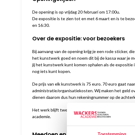
De opening is op vrijdag 20 februari om 17:00u.
De expositie is te zien tot en met 6 maart en is te b
en 16:30.
Over de expositie: voor bezoekers
Bij aanvang van de opening krijg je een rode sticker, d
het kunstwerk goed en noem dit bij de kassa waar je me
jij het kunstwerk kunt komen ophalen als de expositie is
nog iets kunt kopen.
De prijs van elk kunstwerk is 75 euro. 70 euro gaat na
administratie/organisatiekosten. Wij maken het geld o
dienen daarom dus hun rekeningnummer op de achterka
Het werk blijft twee weken te zien in de expositieruim
academie.
Meedoen en werk verkopen
Toestemming