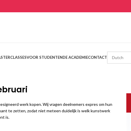
STERCLASSES
VOOR STUDENTEN
DE ACADEMIE
CONTACT
ebruari
ngesigneerd werk kopen. Wij vragen deelnemers expres om hun
ant te zetten, zodat niet meteen duidelijk is welk kunstwerk
nt is.