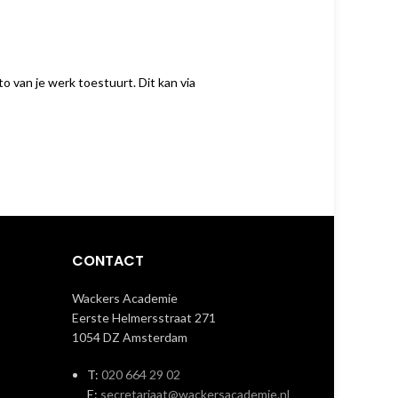
o van je werk toestuurt. Dit kan via
CONTACT
Wackers Academie
Eerste Helmersstraat 271
1054 DZ Amsterdam
T:
020 664 29 02
E:
secretariaat@wackersacademie.nl