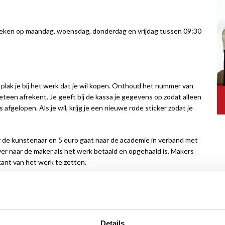
ezoeken op maandag, woensdag, donderdag en vrijdag tussen 09:30
ie plak je bij het werk dat je wil kopen. Onthoud het nummer van
teen afrekent. Je geeft bij de kassa je gegevens op zodat alleen
 afgelopen. Als je wil, krijg je een nieuwe rode sticker zodat je
ar de kunstenaar en 5 euro gaat naar de academie in verband met
ver naar de maker als het werk betaald en opgehaald is. Makers
nt van het werk te zetten.
te. Bij de opening is iedereen welkom, van binnen en buiten de
Details