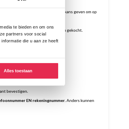
e expositie waarbij we iedereen de kans geven om op
 media te bieden en om ons
uimte en kunnen voor 75 euro worden gekocht.
ze partners voor social
nformatie die u aan ze heeft
Alles toestaan
of oud werk, aan jou de keuze.
ant bevestigen.
elefoonnummer EN rekeningnummer
. Anders kunnen