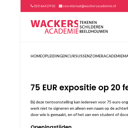
020 664 29 02
secretariaat@wackersacademie.nl
HOME
OPLEIDINGEN
CURSUSSEN
ZOMERACADEMIE
MA
75 EUR expositie op
20 f
Bij deze tentoonstelling kan iedereen voor 75 euro o
werk niet te signeren en alleen een naam op de achterk
door wie is gemaakt, en of het van een student of doce
Openingstijden