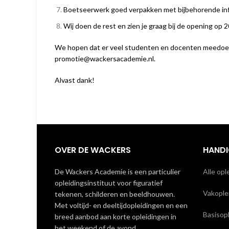
Boetseerwerk goed verpakken met bijbehorende info 
Wij doen de rest en zien je graag bij de opening op 2
We hopen dat er veel studenten en docenten meedoen en 
promotie@wackersacademie.nl
.
Alvast dank!
OVER DE WACKERS
HANDI
De Wackers Academie is een particulier
Alle opl
opleidingsinstituut voor figuratief
Vakoplei
tekenen, schilderen en beeldhouwen.
Met voltijd- en deeltijdopleidingen en een
Basisop
breed aanbod aan korte opleidingen in
het weekend of de avond.