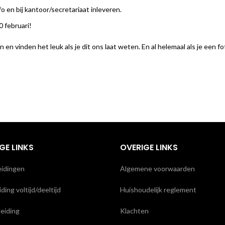
en bij kantoor/secretariaat inleveren.
0 februari!
vinden het leuk als je dit ons laat weten. En al helemaal als je een fot
GE LINKS
OVERIGE LINKS
eidingen
Algemene voorwaarden
ding voltijd/deeltijd
Huishoudelijk reglement
leiding
Klachten