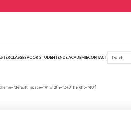
STERCLASSES
VOOR STUDENTEN
DE ACADEMIE
CONTACT
 theme="default" space="4" width="240" height="40"]