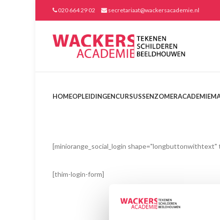
020 664 29 02
secretariaat@wackersacademie.nl
HOME
OPLEIDINGEN
CURSUSSEN
ZOMERACADEMIE
MA
[miniorange_social_login shape="longbuttonwithtext"
[thim-login-form]