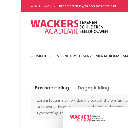
020 664 29 02
secretariaat@wackersacademie.nl
HOME
OPLEIDINGEN
CURSUSSEN
ZOMERACADEMIE
MA
Basisopleiding
Dagopleiding
Lorem Ipsum is simply dummy text of the printing 
unknown printer took a galley of type and scrambled 
typesetting, remaining essentially unchanged.