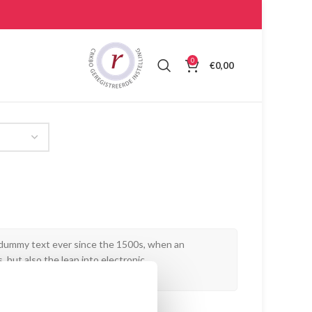
0
€
0,00
d dummy text ever since the 1500s, when an
 but also the leap into electronic