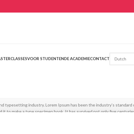
STERCLASSES
VOOR STUDENTEN
DE ACADEMIE
CONTACT
and typesetting industry. Lorem Ipsum has been the industry’s standar
it to make a type specimen book. It has survived not only five centuries,