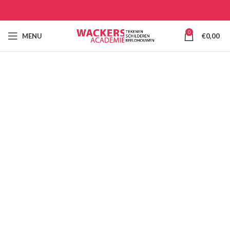
0
MENU
€
0,00