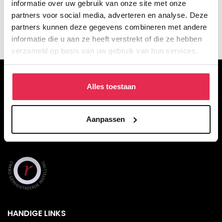
informatie over uw gebruik van onze site met onze
partners voor social media, adverteren en analyse. Deze
partners kunnen deze gegevens combineren met andere
informatie die u aan ze heeft verstrekt of die ze hebben
verzameld op basis van uw gebruik van hun services.
OVER DE WACKERS
Alles toestaan
De Wackers Academie is een particulier opleidingsinstituut voor
figuratief tekenen, schilderen en beeldhouwen. Met voltijd- en
Aanpassen
deeltijdopleidingen en een breed aanbod aan korte opleidingen in
het weekend of de avond.
HANDIGE LINKS