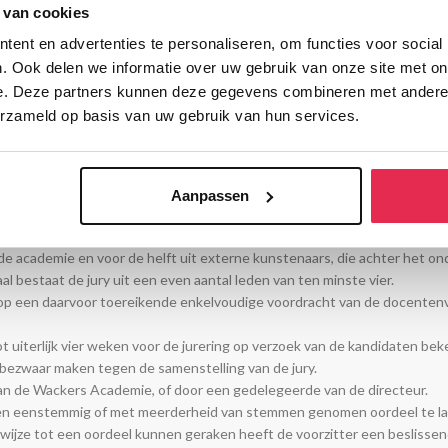
 van cookies
ing plaats. Hiertoe dienen eindexamenkandidaten hun werk voor te legge
g wordt schriftelijk meegedeeld.
ent en advertenties te personaliseren, om functies voor social
lijk commentaar en/of advies.
. Ook delen we informatie over uw gebruik van onze site met on
ve functie. Aan het oordeel van deze visitatie kunnen geen rechten wor
e. Deze partners kunnen deze gegevens combineren met andere i
erzameld op basis van uw gebruik van hun services.
Aanpassen
y.
 de academie en voor de helft uit externe kunstenaars, die achter het on
l bestaat de jury uit een even aantal leden van ten minste vier.
op een daarvoor toereikende enkelvoudige voordracht van de docentenve
 uiterlijk vier weken voor de jurering op verzoek van de kandidaten bek
 bezwaar maken tegen de samenstelling van de jury.
van de Wackers Academie, of door een gedelegeerde van de directeur.
t een eenstemmig of met meerderheid van stemmen genomen oordeel te la
 wijze tot een oordeel kunnen geraken heeft de voorzitter een beslisse