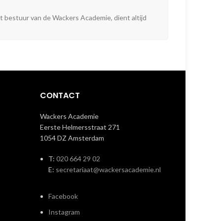
et bestuur van de Wackers Academie, dient altijd
CONTACT
Wackers Academie
Eerste Helmersstraat 271
1054 DZ Amsterdam
T:
020 664 29 02
E:
secretariaat@wackersacademie.nl
Facebook
Instagram