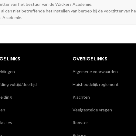
rzitter van het bestuur van de Wackers Academie.
l dan niet betreffende het instellen van beroep bij de voorzitter van h
s Academie.
GE LINKS
OVERIGE LINKS
eidingen
Algemene voorwaarden
ding voltijd/deeltijd
Huishoudelijk reglement
leiding
Klachten
sen
Veelgestelde vragen
lasses
Rooster
n
Privacy