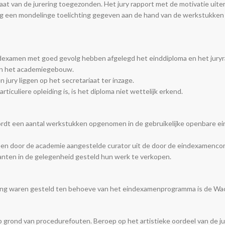
at van de jurering toegezonden. Het jury rapport met de motivatie uiterl
ng een mondelinge toelichting gegeven aan de hand van de werkstukken d
indexamen met goed gevolg hebben afgelegd het einddiploma en het jury
 in het academiegebouw.
jury liggen op het secretariaat ter inzage.
iculiere opleiding is, is het diploma niet wettelijk erkend.
ordt een aantal werkstukken opgenomen in de gebruikelijke openbare e
een door de academie aangestelde curator uit de door de eindexamenc
nten in de gelegenheid gesteld hun werk te verkopen.
king waren gesteld ten behoeve van het eindexamenprogramma is de Wac
grond van procedurefouten. Beroep op het artistieke oordeel van de jury