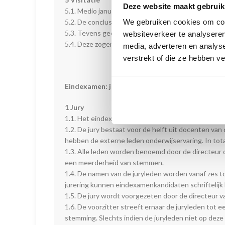
Deze website maakt gebruik
5.1. Medio januari vindt de tussentijdse beoordel
5.2. De conclusie van deze tussentijdse beoordelin
We gebruiken cookies om cont
5.3. Tevens geeft iedere aanwezige docent persoon
websiteverkeer te analyseren
5.4. Deze zogenaamde visitatie heeft een indicatie
media, adverteren en analys
verstrekt of die ze hebben v
Eindexamen: jury en diploma
1 Jury
1.1. Het eindexamen wordt afgenomen door een jur
1.2. De jury bestaat voor de helft uit docenten van
hebben de externe leden onderwijservaring. In totaa
1.3. Alle leden worden benoemd door de directeur 
een meerderheid van stemmen.
1.4. De namen van de juryleden worden vanaf zes tot
jurering kunnen eindexamenkandidaten schriftelijk
1.5. De jury wordt voorgezeten door de directeur 
1.6. De voorzitter streeft ernaar de juryleden to
stemming. Slechts indien de juryleden niet op deze