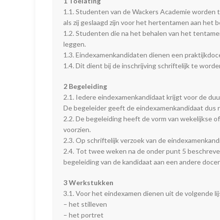
1 Toelating
1.1. Studenten van de Wackers Academie worden tot
als zij geslaagd zijn voor het hertentamen aan het 
1.2. Studenten die na het behalen van het tentame
leggen.
1.3. Eindexamenkandidaten dienen een praktijkdoc
1.4. Dit dient bij de inschrijving schriftelijk te 
2 Begeleiding
2.1. Iedere eindexamenkandidaat krijgt voor de du
De begeleider geeft de eindexamenkandidaat dus nie
2.2. De begeleiding heeft de vorm van wekelijkse
voorzien.
2.3. Op schriftelijk verzoek van de eindexamenkand
2.4. Tot twee weken na de onder punt 5 beschreve
begeleiding van de kandidaat aan een andere docen
3 Werkstukken
3.1. Voor het eindexamen dienen uit de volgende l
– het stilleven
– het portret