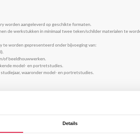
ry worden aangeleverd op geschikte formaten.
n de werkstukken in minimaal twee teken/schilder materialen te worden ui
y te worden gepresenteerd onder bijvoeging van:
).
 en/of beeldhouwwerken.
ekende model- en portretstudies.
 studiejaar, waaronder model- en portretstudies.
igen atelier te werken.
udens bijzondere omstandigheden, een eindexamenkandidaat op schriftel
ie vastgestelde tijdstippen.
g naar model te tekenen. De Wackers Academie geeft hier, op een door h
Details
 met de kandidaten een aantal gesprekken gehouden met betrekking tot 