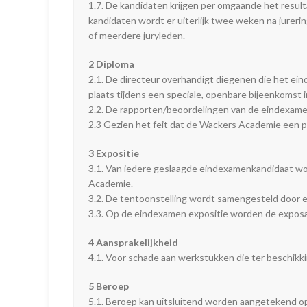
1.7. De kandidaten krijgen per omgaande het resulta
kandidaten wordt er uiterlijk twee weken na jureri
of meerdere juryleden.
2 Diploma
2.1. De directeur overhandigt diegenen die het e
plaats tijdens een speciale, openbare bijeenkomst
2.2. De rapporten/beoordelingen van de eindexamen 
2.3 Gezien het feit dat de Wackers Academie een part
3 Expositie
3.1. Van iedere geslaagde eindexamenkandidaat w
Academie.
3.2. De tentoonstelling wordt samengesteld door 
3.3. Op de eindexamen expositie worden de exposa
4 Aansprakelijkheid
4.1. Voor schade aan werkstukken die ter beschik
5 Beroep
5.1. Beroep kan uitsluitend worden aangetekend op 