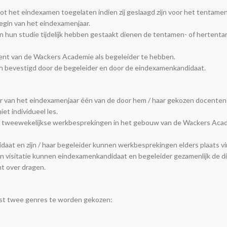
 het eindexamen toegelaten indien zij geslaagd zijn voor het tentamen 
begin van het eindexamenjaar.
n hun studie tijdelijk hebben gestaakt dienen de tentamen- of hertent
ent van de Wackers Academie als begeleider te hebben.
worden bevestigd door de begeleider en door de eindexamenkandidaat.
ur van het eindexamenjaar één van de door hem / haar gekozen docenten 
t individueel les.
 of tweewekelijkse werkbesprekingen in het gebouw van de Wackers Acad
idaat en zijn / haar begeleider kunnen werkbesprekingen elders plaats v
n visitatie kunnen eindexamenkandidaat en begeleider gezamenlijk de 
t over dragen.
ijst twee genres te worden gekozen: