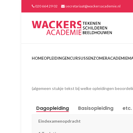
020 664 29 02
secretariaat@wackersacademie.nl
HOME
OPLEIDINGEN
CURSUSSEN
ZOMERACADEMIE
MA
(algemeen stukje tekst bij welke opleidingen beoordeling
Dagopleiding
Basisopleiding
etc.
Eindexamenopdracht