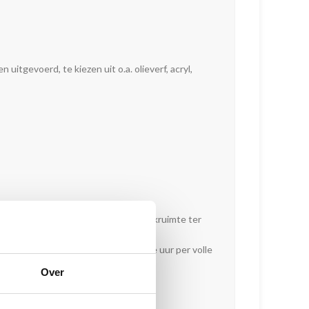
tgevoerd, te kiezen uit o.a. olieverf, acryl,
ijk verzoek gemeenschappelijke werkruimte ter
aar gekozen tijdstip, minimaal drie uur per volle
Over
het verloop van het eindexamen.