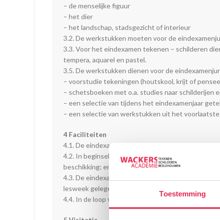
– de menselijke figuur
– het dier
– het landschap, stadsgezicht of interieur
3.2. De werkstukken moeten voor de eindexamenju
3.3. Voor het eindexamen tekenen – schilderen diene
tempera, aquarel en pastel.
3.5. De werkstukken dienen voor de eindexamenjur
– voorstudie tekeningen (houtskool, krijt of penseel
– schetsboeken met o.a. studies naar schilderijen
– een selectie van tijdens het eindexamenjaar get
– een selectie van werkstukken uit het voorlaatste
4 Faciliteiten
4.1. De eindexamenkandidaat wordt geacht in een e
4.2. In beginsel stelt de Wackers Academie, beho
beschikking; enkel te gebruiken op door de Academ
4.3. De eindexamenkandidaat wordt geacht regelmati
lesweek gelegenheid voor.
Toestemming
4.4. In de loop van het eindexamenjaar worden er
5 Visitatie