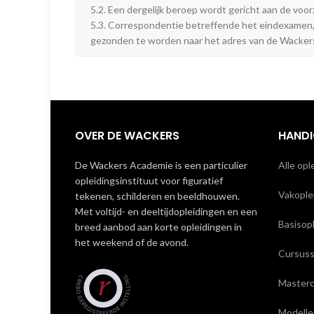
5.2. Een dergelijk beroep wordt gericht aan de voo
5.3. Correspondentie betreffende het eindexamen, a
gezonden te worden naar het adres van de Wacker
OVER DE WACKERS
HANDI
De Wackers Academie is een particulier
Alle opl
opleidingsinstituut voor figuratief
Vakoplei
tekenen, schilderen en beeldhouwen.
Met voltijd- en deeltijdopleidingen en een
Basisop
breed aanbod aan korte opleidingen in
het weekend of de avond.
Cursus
Masterc
Modelle