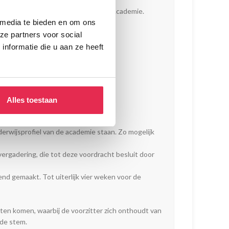
n aan alle docenten van de Wackers Academie.
 media te bieden en om ons
ze partners voor social
den ontleend.
nformatie die u aan ze heeft
Alles toestaan
derwijsprofiel van de academie staan. Zo mogelijk
rgadering, die tot deze voordracht besluit door
end gemaakt. Tot uiterlijk vier weken voor de
ten komen, waarbij de voorzitter zich onthoudt van
nde stem.